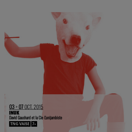
03
>
07
OCT. 2015
INUK
David Gauchard et la Cie L'unijambiste
TNG VAISE
7+