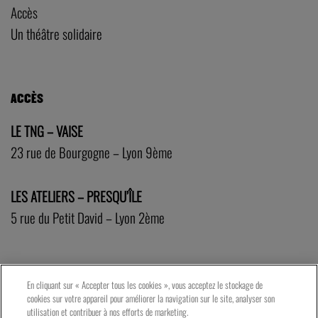
Accès
Un théâtre solidaire
ACCÈS
LE TNG – VAISE
23 rue de Bourgogne – Lyon 9ème
LES ATELIERS – PRESQU’ÎLE
5 rue du Petit David – Lyon 2ème
En cliquant sur « Accepter tous les cookies », vous acceptez le stockage de
cookies sur votre appareil pour améliorer la navigation sur le site, analyser son
utilisation et contribuer à nos efforts de marketing.