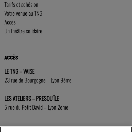
Tarifs et adhésion
Votre venue au TNG
Accès
Un théâtre solidaire
ACCÈS
LE TNG – VAISE
23 rue de Bourgogne – Lyon 9ème
LES ATELIERS – PRESQU’ÎLE
5 rue du Petit David – Lyon 2ème