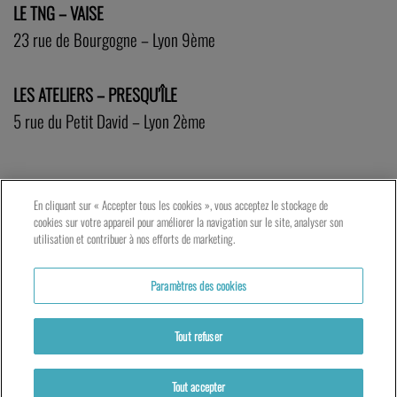
LE TNG – VAISE
23 rue de Bourgogne – Lyon 9ème
LES ATELIERS – PRESQU’ÎLE
5 rue du Petit David – Lyon 2ème
En cliquant sur « Accepter tous les cookies », vous acceptez le stockage de
cookies sur votre appareil pour améliorer la navigation sur le site, analyser son
utilisation et contribuer à nos efforts de marketing.
Paramètres des cookies
Tout refuser
Tout accepter
Actualités
Partenaires
Mentions légales
Politique de cookies