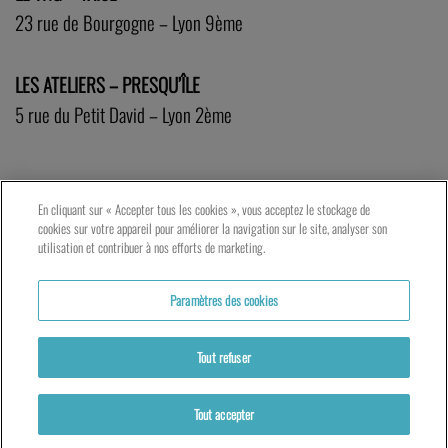
23 rue de Bourgogne – Lyon 9ème
LES ATELIERS – PRESQU’ÎLE
5 rue du Petit David – Lyon 2ème
En cliquant sur « Accepter tous les cookies », vous acceptez le stockage de
cookies sur votre appareil pour améliorer la navigation sur le site, analyser son
utilisation et contribuer à nos efforts de marketing.
Paramètres des cookies
Tout refuser
Actualités
Partenaires
Mentions légales
Politique de cookies
Tout accepter