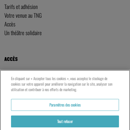
Tarifs et adhésion
Votre venue au TNG
Accès
Un théâtre solidaire
ACCÈS
LE TNG – VAISE
En cliquant sur « Accepter tous les cookies », vous acceptez le stockage de
23 rue de Bourgogne – Lyon 9ème
cookies sur votre appareil pour améliorer la navigation sur le site, analyser son
utilisation et contribuer à nos efforts de marketing.
LES ATELIERS – PRESQU’ÎLE
Paramètres des cookies
5 rue du Petit David – Lyon 2ème
Tout refuser