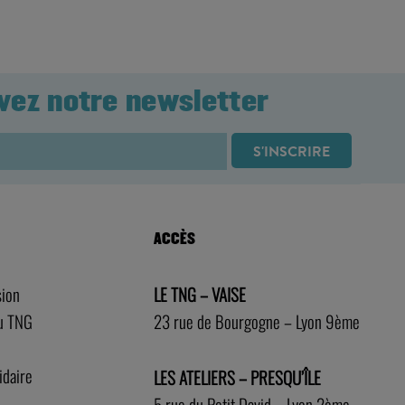
vez notre newsletter
ACCÈS
sion
LE TNG – VAISE
au TNG
23 rue de Bourgogne – Lyon 9ème
idaire
LES ATELIERS – PRESQU’ÎLE
5 rue du Petit David – Lyon 2ème