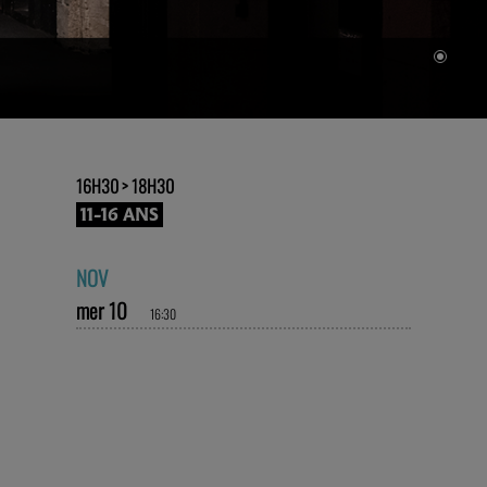
16H30 > 18H30
11-16 ANS
NOV
mer 10
16:30