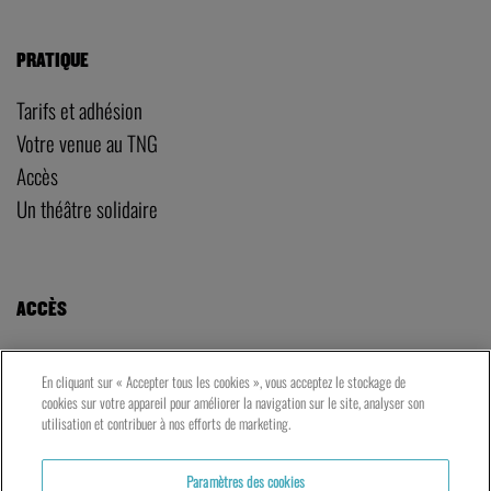
PRATIQUE
Tarifs et adhésion
Votre venue au TNG
Accès
Un théâtre solidaire
ACCÈS
LE TNG – VAISE
En cliquant sur « Accepter tous les cookies », vous acceptez le stockage de
23 rue de Bourgogne – Lyon 9ème
cookies sur votre appareil pour améliorer la navigation sur le site, analyser son
utilisation et contribuer à nos efforts de marketing.
LES ATELIERS – PRESQU’ÎLE
Paramètres des cookies