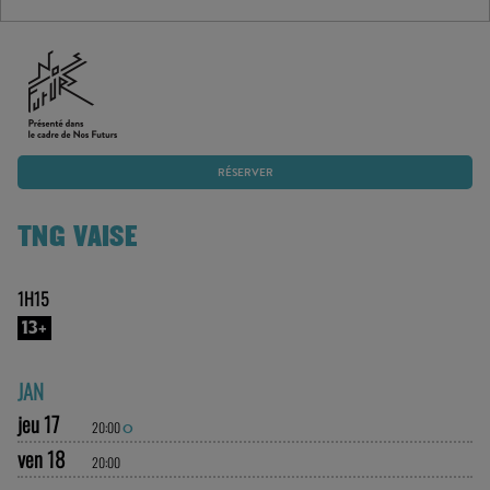
RÉSERVER
TNG VAISE
1H15
13+
JAN
jeu 17
20:00
O
ven 18
20:00