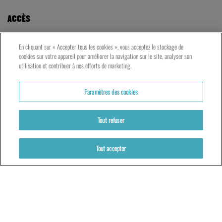
ACCÈS
LE TNG – VAISE
En cliquant sur « Accepter tous les cookies », vous acceptez le stockage de
23 rue de Bourgogne – Lyon 9ème
cookies sur votre appareil pour améliorer la navigation sur le site, analyser son
utilisation et contribuer à nos efforts de marketing.
LES ATELIERS – PRESQU’ÎLE
Paramètres des cookies
5 rue du Petit David – Lyon 2ème
Tout refuser
Tout accepter