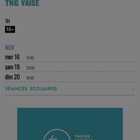
TNG VAISE
1H
16+
NOV
mer 16
15:00
sam 19
20:00
dim 20
16:00
SÉANCES SCOLAIRES