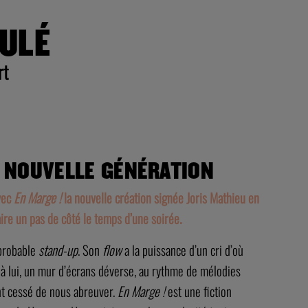
NULÉ
rt
 NOUVELLE GÉNÉRATION
Avec
En Marge !
la nouvelle création signée Joris Mathieu en
aire un pas de côté le temps d’une soirée.
mprobable
stand-up
. Son
flow
a la puissance d’un cri d’où
à lui, un mur d’écrans déverse, au rythme de mélodies
nt cessé de nous abreuver.
En Marge !
est une fiction