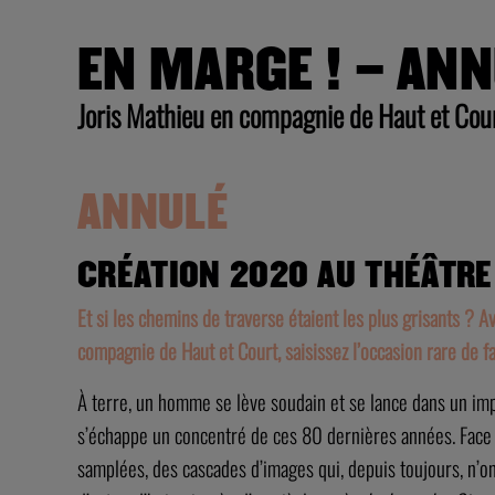
EN MARGE ! – AN
Joris Mathieu en compagnie de Haut et Cou
ANNULÉ
CRÉATION 2020 AU THÉÂTRE
Et si les chemins de traverse étaient les plus grisants ? 
compagnie de Haut et Court, saisissez l’occasion rare de f
À terre, un homme se lève soudain et se lance dans un i
s’échappe un concentré de ces 80 dernières années. Face 
samplées, des cascades d’images qui, depuis toujours, n’o