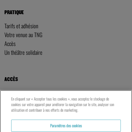
PRATIQUE
Tarifs et adhésion
Votre venue au TNG
Accès
Un théâtre solidaire
ACCÈS
LE TNG – VAISE
En cliquant sur « Accepter tous les cookies », vous acceptez le stockage de
23 rue de Bourgogne – Lyon 9ème
cookies sur votre appareil pour améliorer la navigation sur le site, analyser son
utilisation et contribuer à nos efforts de marketing.
LES ATELIERS – PRESQU’ÎLE
Paramètres des cookies
5 rue du Petit David – Lyon 2ème