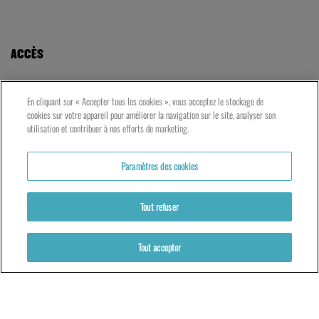
ACCÈS
LE TNG – VAISE
En cliquant sur « Accepter tous les cookies », vous acceptez le stockage de
23 rue de Bourgogne – Lyon 9ème
cookies sur votre appareil pour améliorer la navigation sur le site, analyser son
utilisation et contribuer à nos efforts de marketing.
LES ATELIERS – PRESQU’ÎLE
Paramètres des cookies
5 rue du Petit David – Lyon 2ème
Tout refuser
Tout accepter