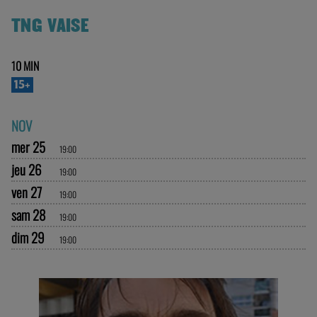
TNG VAISE
10 MIN
15+
NOV
mer 25
19:00
jeu 26
19:00
ven 27
19:00
sam 28
19:00
dim 29
19:00