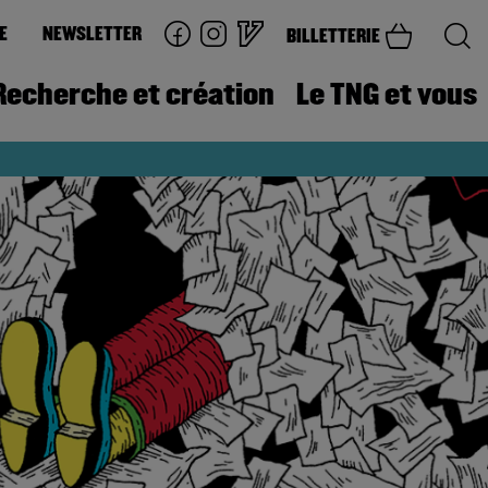
E
NEWSLETTER
BILLETTERIE
Recherche et création
Le TNG et vous