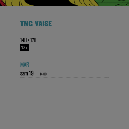
TNG VAISE
14H > 17H
17+
MAR
sam 19
14:00