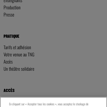
Enseignants
Production
Presse
PRATIQUE
Tarifs et adhésion
Votre venue au TNG
Accès
Un théâtre solidaire
ACCÈS
LE TNG – VAISE
En cliquant sur « Accepter tous les cookies », vous acceptez le stockage de