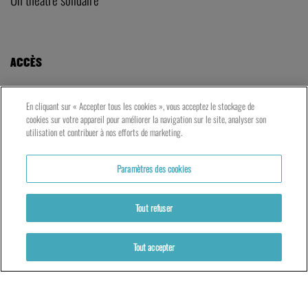
ACCÈS
LE TNG – VAISE
En cliquant sur « Accepter tous les cookies », vous acceptez le stockage de
23 rue de Bourgogne – Lyon 9ème
cookies sur votre appareil pour améliorer la navigation sur le site, analyser son
utilisation et contribuer à nos efforts de marketing.
LES ATELIERS – PRESQU’ÎLE
Paramètres des cookies
5 rue du Petit David – Lyon 2ème
Tout refuser
Tout accepter