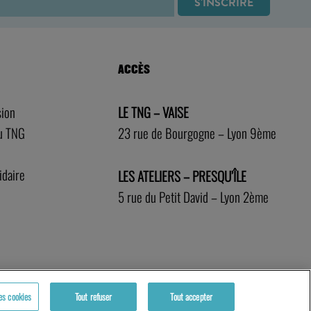
ACCÈS
sion
LE TNG – VAISE
au TNG
23 rue de Bourgogne – Lyon 9ème
idaire
LES ATELIERS – PRESQU’ÎLE
5 rue du Petit David – Lyon 2ème
es cookies
Tout refuser
Tout accepter