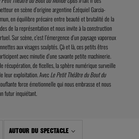
 Petit Théâtre du Bout du Monde Opus II
fait fi des
 metteur en scène d’origine argentine Ézéquiel Garcia-
, en équilibre précaire entre beauté et brutalité de la
des de la représentation et nous invite à la construction
virtuel. Sur scène, c’est l’émergence d’un paysage vaporeux
nettes aux visages sculptés. Çà et là, ces petits êtres
participent avec minutie d’une savante petite machinerie.
de récupération, de ficelles, la sphère numérique surveille
de leur exploitation. Avec
Le Petit Théâtre du Bout du
ouflante force émotionnelle qui nous embrasse et nous
n futur inquiétant.
AUTOUR DU SPECTACLE