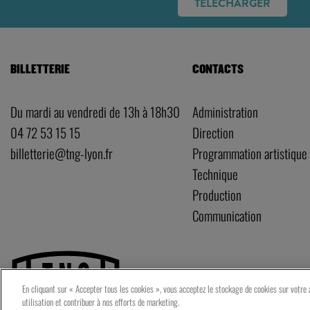
TÉLÉCHARGER
BILLETTERIE
CONTACTS
Du mardi au vendredi de 13h à 18h30
Administration
04 72 53 15 15
Direction
billetterie@tng-lyon.fr
Programmation artistique
Technique
Production
Communication
A
En cliquant sur « Accepter tous les cookies », vous acceptez le stockage de cookies sur votre a
utilisation et contribuer à nos efforts de marketing.