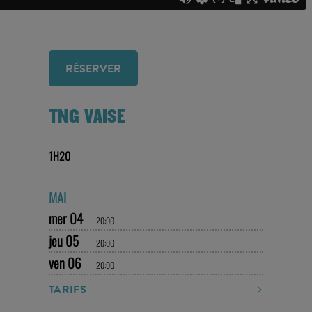
RÉSERVER
TNG VAISE
1H20
MAI
mer 04
20:00
jeu 05
20:00
ven 06
20:00
TARIFS