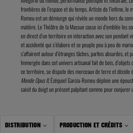
Allégorie du monde, performance poétique et théâtrale,
Le
frontières de l’espace et du temps. Artiste de l’infime, le
Romeu est un démiurge qui révèle un monde hors du commun
matière. Le Théâtre de la Massue casse ici d’emblée les co
en direct d’un territoire en interaction avec son pendant 
et accidenté qui s’élabore et se peuple peu à peu de marion
s’affairent autour d’étranges tâches, parfois absurdes, et 
Immergée dans cet univers artisanal fait de bois, d’objets 
ce territoire, se dispute des morceaux de terre et décide 
Monde Opus II
, Ézéquiel Garcia-Romeu déploie une époust
saisit du doigt un présent palpitant comme pour conjurer u
DISTRIBUTION
PRODUCTION ET CRÉDITS