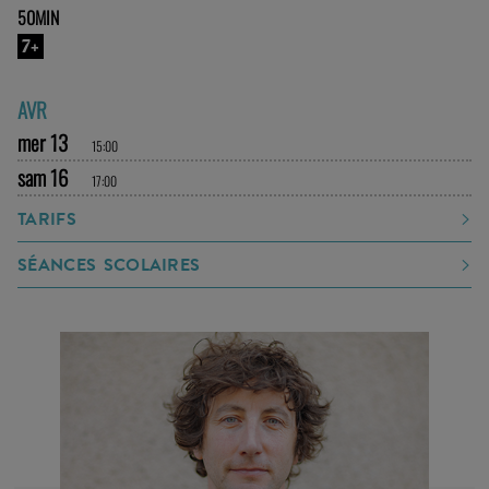
50MIN
7+
AVR
mer 13
15:00
sam 16
17:00
TARIFS
SÉANCES SCOLAIRES