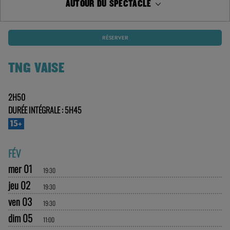
AUTOUR DU SPECTACLE
RÉSERVER
TNG VAISE
2H50
DURÉE INTÉGRALE : 5H45
15+
FÉV
mer 01
19:30
jeu 02
19:30
ven 03
19:30
dim 05
11:00