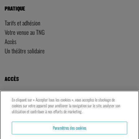
PRATIQUE
Tarifs et adhésion
Votre venue au TNG
Accès
Un théâtre solidaire
ACCÈS
LE TNG – VAISE
En cliquant sur « Accepter tous les cookies », vous acceptez le stockage de
23 rue de Bourgogne – Lyon 9ème
cookies sur votre appareil pour améliorer la navigation sur le site, analyser son
utilisation et contribuer à nos efforts de marketing.
LES ATELIERS – PRESQU’ÎLE
Paramètres des cookies
5 rue du Petit David – Lyon 2ème