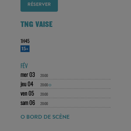
RÉSERVER
TNG VAISE
1H45
15+
FÉV
mer 03
20:00
jeu 04
20:00
O
ven 05
20:00
sam 06
20:00
O BORD DE SCÈNE