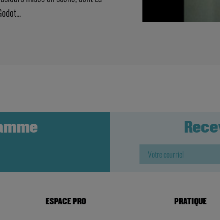
odot...
ramme
Rece
ESPACE PRO
PRATIQUE