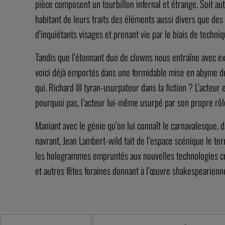
pièce composent un tourbillon infernal et étrange. Soit au
habitant de leurs traits des éléments aussi divers que de
d’inquiétants visages et prenant vie par le biais de techni
Tandis que l’étonnant duo de clowns nous entraîne avec ex
voici déjà emportés dans une formidable mise en abyme de l
qui. Richard III tyran-usurpateur dans la fiction ? L’acteu
pourquoi pas, l’acteur lui-même usurpé par son propre rôl
Maniant avec le génie qu’on lui connaît le carnavalesque, da
navrant, Jean Lambert-wild fait de l’espace scénique le te
les hologrammes empruntés aux nouvelles technologies cro
et autres fêtes foraines donnant à l’œuvre shakespearienne 