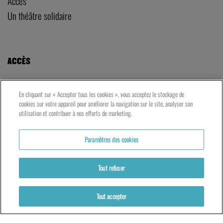
Accès
Un théâtre solidaire
ACCÈS
LE TNG – VAISE
En cliquant sur « Accepter tous les cookies », vous acceptez le stockage de
23 rue de Bourgogne – Lyon 9ème
cookies sur votre appareil pour améliorer la navigation sur le site, analyser son
utilisation et contribuer à nos efforts de marketing.
LES ATELIERS – PRESQU’ÎLE
Paramètres des cookies
5 rue du Petit David – Lyon 2ème
Tout refuser
Tout accepter