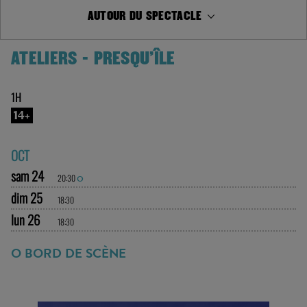
AUTOUR DU SPECTACLE
ATELIERS - PRESQU'ÎLE
1H
14+
OCT
sam 24
20:30
O
dim 25
18:30
lun 26
18:30
O BORD DE SCÈNE