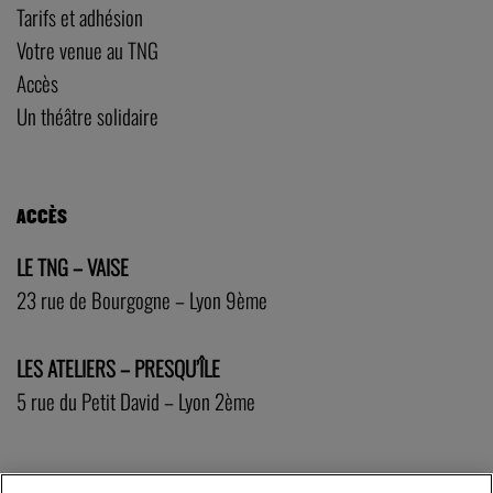
Tarifs et adhésion
Votre venue au TNG
Accès
Un théâtre solidaire
ACCÈS
LE TNG – VAISE
23 rue de Bourgogne – Lyon 9ème
LES ATELIERS – PRESQU’ÎLE
5 rue du Petit David – Lyon 2ème