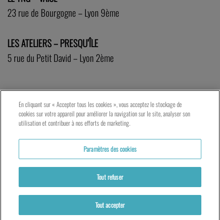
23 rue de Bourgogne – Lyon 9ème
LES ATELIERS – PRESQU’ÎLE
5 rue du Petit David – Lyon 2ème
En cliquant sur « Accepter tous les cookies », vous acceptez le stockage de
cookies sur votre appareil pour améliorer la navigation sur le site, analyser son
utilisation et contribuer à nos efforts de marketing.
Paramètres des cookies
Tout refuser
Tout accepter
Actualités
Partenaires
Mentions légales
Politique de cookies