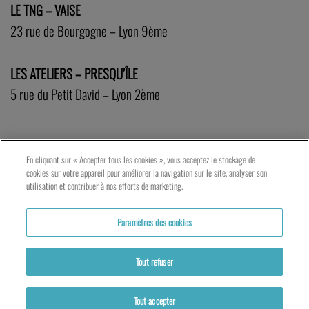
LE TNG – VAISE
23 rue de Bourgogne – Lyon 9ème
LES ATELIERS – PRESQU’ÎLE
5 rue du Petit David – Lyon 2ème
En cliquant sur « Accepter tous les cookies », vous acceptez le stockage de
cookies sur votre appareil pour améliorer la navigation sur le site, analyser son
utilisation et contribuer à nos efforts de marketing.
Paramètres des cookies
Tout refuser
Tout accepter
Actualités
Partenaires
Mentions légales
Politique de cookies