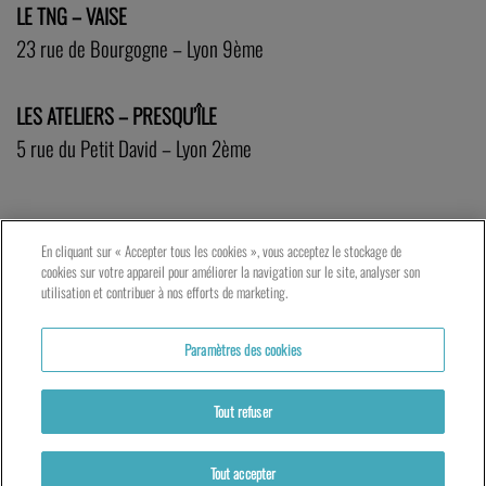
LE TNG – VAISE
23 rue de Bourgogne – Lyon 9ème
LES ATELIERS – PRESQU’ÎLE
5 rue du Petit David – Lyon 2ème
En cliquant sur « Accepter tous les cookies », vous acceptez le stockage de
cookies sur votre appareil pour améliorer la navigation sur le site, analyser son
utilisation et contribuer à nos efforts de marketing.
Paramètres des cookies
Tout refuser
Tout accepter
Actualités
Partenaires
Mentions légales
Politique de cookies